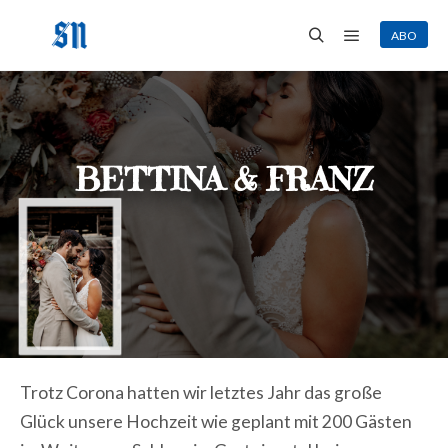
ABO
Hauptmenü
Suchen
BETTINA & FRANZ
Trotz Corona hatten wir letztes Jahr das große
Glück unsere Hochzeit wie geplant mit 200 Gästen