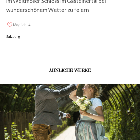
im Weitmoser Schloss im Gasteinertal bei
wunderschönem Wetter zu feiern!
Mag ich
4
Salzburg
ÄHNLICHE WERKE