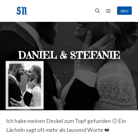
ABO
Hauptmenü
Suchen
DANIEL & STEFANIE
Ich habe meinen Deckel zum Topf gefunden 🙂 Ein
Lächeln sagt oft mehr als tausend Worte ❤️