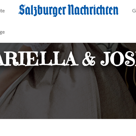
ite
G
äge
RIELLA & JO