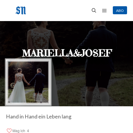
ABO
Hauptmenü
Suchen
MARIELLA&JOSEF
Hand in Hand ein Leben lang
Mag ich
4