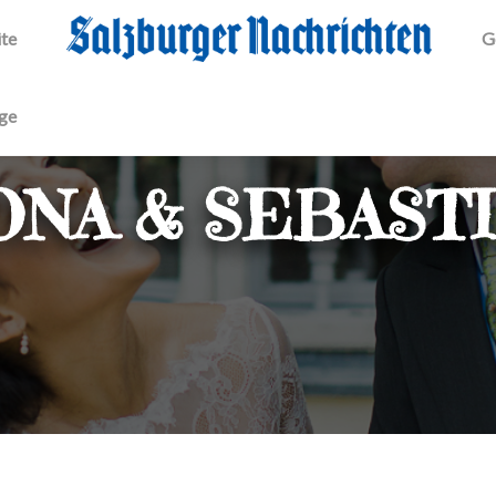
ite
G
äge
NA & SEBAST