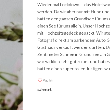
Wieder mal Lockdown…. das Hotel war 
werden. Da wir aber nur mit Hund und 
hatten den ganzen Grundlsee für uns a
einen See für uns allein. Unser Hochz
mit Hochzeitsgedeck gepackt. Wir ste
Fotograf direkt am parkendem Auto. Se
Gasthaus verkauft werden durften. Un
Zentimeter Schnee in Grundlsee am Gr
war wirklich sehr gut zu uns und hat 
hatten einen super tollen, lustigen,
Mag ich
Steiermark