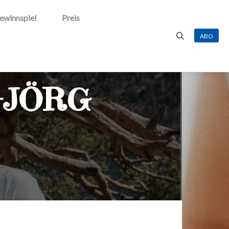
ewinnspiel
Preis
ABO
Suchen
-JÖRG