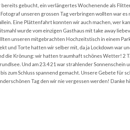
bereits gebucht, ein verlängertes Wochenende als Flitter
Fotograf unseren grossen Tag verbringen wollten war es n
llein. Eine Plättenfahrt konnten wir auch machen, wer kan
eitsmahl wurde vom einzigen Gasthaus mit take away liebev
llten unseren mitgebrachten Hochzeitstisch in einem Park
kt und Torte hatten wir selber mit, da ja Lockdown war u
d die Krönung: wir hatten traumhaft schönes Wetter! 2 T
undlsee. Und am 23.4 21 war strahlender Sonnenschein und
es bis zum Schluss spannend gemacht. Unsere Gebete für s
 wunderschönen Tag den wir nie vergessen werden! Danke 