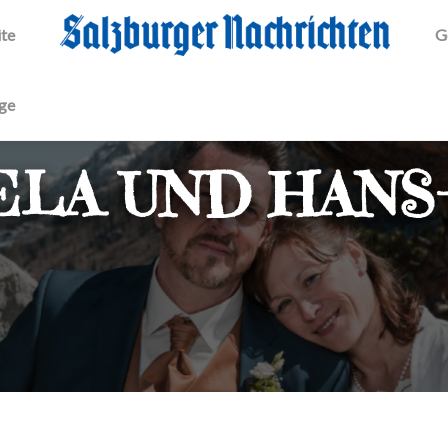
ite
G
äge
ELA UND HANS